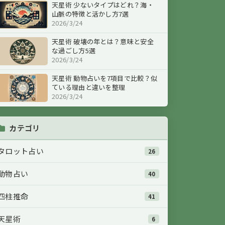
天星術 少ないタイプはどれ？海・
山脈の特徴と活かし方7選
2026/3/24
天星術 破壊の年とは？意味と安全
な過ごし方5選
2026/3/24
天星術 動物占いを7項目で比較？似
ている理由と違いを整理
2026/3/24
カテゴリ
タロット占い
26
動物占い
40
四柱推命
41
天星術
6