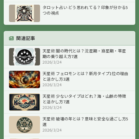
タロット占い どう思われてる？印象が分かる5
つの視点
関連記事
天星術 闇の時代とは？沈星期・崩星期・零星
期の乗り越え方7選
2026/3/24
天星術 フェロモンとは？新月タイプ1位の理由
と活かし方3選
2026/3/24
天星術 少ないタイプはどれ？海・山脈の特徴
と活かし方7選
2026/3/24
天星術 破壊の年とは？意味と安全な過ごし方5
選
2026/3/24