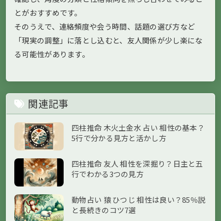
とがおすすめです。
そのうえで、連絡頻度や会う時間、話題の選び方など
「現実の調整」に落とし込むと、友人関係が少し楽にな
る可能性があります。
関連記事
四柱推命 木火土金水 占い 相性の基本？
5行で分かる見方と活かし方
四柱推命 友人 相性を深掘り？日主と五
行でわかる3つの見方
動物占い 猿 ひつじ 相性は良い？85％説
と長続きのコツ7選