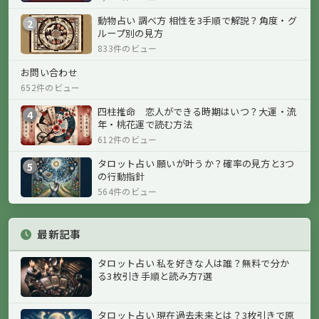
動物占い 調べ方 相性を3手順で解説？角度・グ
2
ループ別の見方
833件のビュー
お問い合わせ
652件のビュー
四柱推命 恋人ができる時期はいつ？大運・流
4
年・桃花運で読む方法
612件のビュー
タロット占い 願いが叶うか？確率の見方と3つ
5
の行動指針
564件のビュー
最新記事
タロット占い 私を好きな人は誰？無料で分か
る3枚引き手順と読み方7選
タロット占い 現在過去未来とは？3枚引きで原