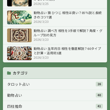
2026/3/25
動物占い 猿 ひつじ 相性は良い？85％説と長続
きのコツ7選
2026/3/23
動物占い 調べ方 相性を3手順で解説？角度・グ
ループ別の見方
2026/3/23
動物占い 生年月日 相性を徹底解説？60タイプ
と計算・活用術3選
2026/3/23
カテゴリ
タロット占い
26
動物占い
40
四柱推命
41