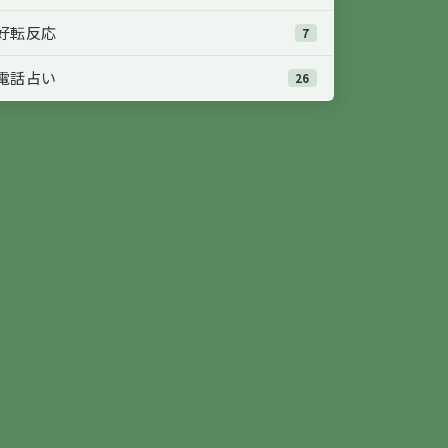
好転反応
7
電話占い
26