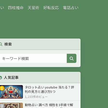
占い
四柱推命
天星術
好転反応
電話占い
検索
人気記事
タロット占い youtube 当たる？評
1
判の見方と選び方5つ
1,233件のビュー
動物占い 調べ方 相性を3手順で解
2