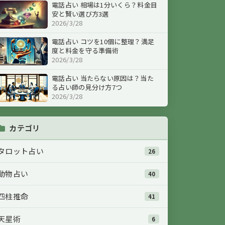
電話占い 相場は1分いくら？料金目
安と賢い選び方3選
2026/3/28
電話占い コツを10個に整理？満足
度と料金を守る準備術
2026/3/28
電話占い 当たらない原因は？当た
る占い師の見分け方7つ
2026/3/28
カテゴリ
タロット占い
26
動物占い
40
四柱推命
41
天星術
6