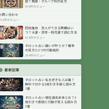
説？角度・グループ別の見方
834件のビュー
お問い合わせ
653件のビュー
四柱推命 恋人ができる時期はい
4
つ？大運・流年・桃花運で読む方法
614件のビュー
タロット占い 願いが叶うか？確率
5
の見方と3つの行動指針
564件のビュー
最新記事
タロット占い 私を好きな人は誰？
無料で分かる3枚引き手順と読み方
7選
タロット占い 現在過去未来とは？3
枚引きで原因と行動が見える読み方
7選