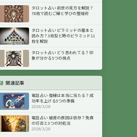
タロット占い 前世の見方を解説？
78枚で読むご縁と学びの整理術
タロット占い ピラミッドの基本と
読み方？3枚型と時のピラミッド11
枚を解説
タロット占い どう思われてる？印
象が分かる5つの視点
関連記事
電話占い 復縁は本当に当たる？成
功率を上げる5つの準備
2026/3/28
電話占い 破産の原因は依存？免責
の可否と3つの対処法
2026/3/28