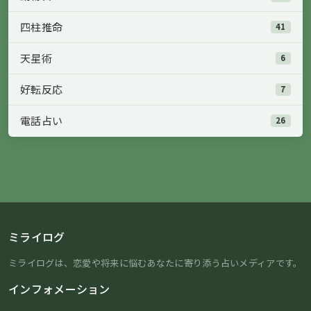
四柱推命
41
天星術
6
好転反応
7
電話占い
26
ミライログ
ミライログは、恋愛や将来に悩むあなたに寄り添う占いメディアです。
インフォメーション