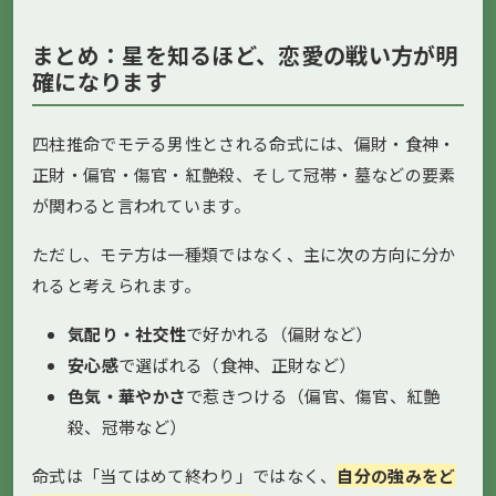
まとめ：星を知るほど、恋愛の戦い方が明
確になります
四柱推命でモテる男性とされる命式には、偏財・食神・
正財・偏官・傷官・紅艶殺、そして冠帯・墓などの要素
が関わると言われています。
ただし、モテ方は一種類ではなく、主に次の方向に分か
れると考えられます。
気配り・社交性
で好かれる（偏財など）
安心感
で選ばれる（食神、正財など）
色気・華やかさ
で惹きつける（偏官、傷官、紅艶
殺、冠帯など）
命式は「当てはめて終わり」ではなく、
自分の強みをど