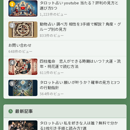
タロット占い youtube 当たる？評判の見方と
1
選び方5つ
1,223件のビュー
動物占い 調べ方 相性を3手順で解説？角度・グ
2
ループ別の見方
833件のビュー
お問い合わせ
648件のビュー
四柱推命 恋人ができる時期はいつ？大運・流
4
年・桃花運で読む方法
611件のビュー
タロット占い 願いが叶うか？確率の見方と3つ
5
の行動指針
564件のビュー
最新記事
タロット占い 私を好きな人は誰？無料で分か
る3枚引き手順と読み方7選