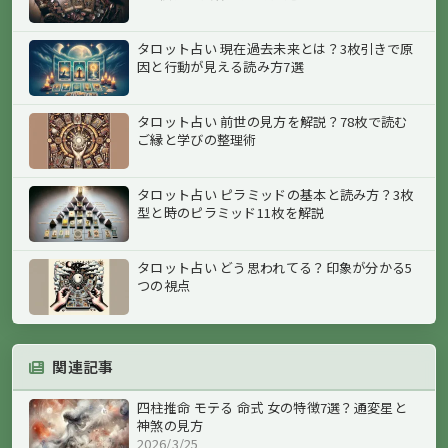
タロット占い 現在過去未来とは？3枚引きで原
因と行動が見える読み方7選
タロット占い 前世の見方を解説？78枚で読む
ご縁と学びの整理術
タロット占い ピラミッドの基本と読み方？3枚
型と時のピラミッド11枚を解説
タロット占い どう思われてる？印象が分かる5
つの視点
関連記事
四柱推命 モテる 命式 女の特徴7選？通変星と
神煞の見方
2026/3/25