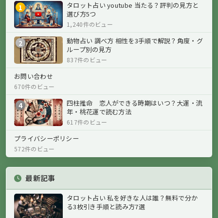
タロット占い youtube 当たる？評判の見方と
1
選び方5つ
1,240件のビュー
動物占い 調べ方 相性を3手順で解説？角度・グ
2
ループ別の見方
837件のビュー
お問い合わせ
670件のビュー
四柱推命 恋人ができる時期はいつ？大運・流
4
年・桃花運で読む方法
617件のビュー
プライバシーポリシー
572件のビュー
最新記事
タロット占い 私を好きな人は誰？無料で分か
る3枚引き手順と読み方7選