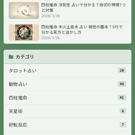
四柱推命 浮気性 占いで分かる？命式の特徴7つ
と対策
2026/3/26
四柱推命 木火土金水 占い 相性の基本？5行で
分かる見方と活かし方
2026/3/26
カテゴリ
タロット占い
26
動物占い
40
四柱推命
41
天星術
6
好転反応
7