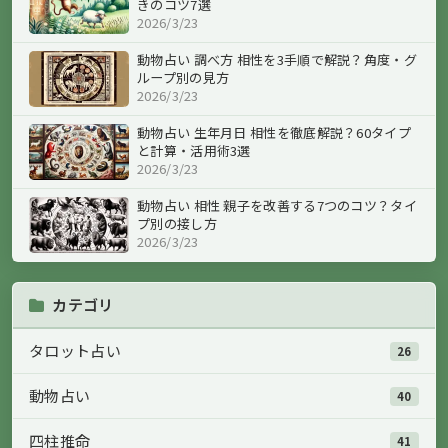
きのコツ7選
2026/3/23
動物占い 調べ方 相性を3手順で解説？角度・グ
ループ別の見方
2026/3/23
動物占い 生年月日 相性を徹底解説？60タイプ
と計算・活用術3選
2026/3/23
動物占い 相性 親子を改善する7つのコツ？タイ
プ別の接し方
2026/3/23
カテゴリ
タロット占い
26
動物占い
40
四柱推命
41