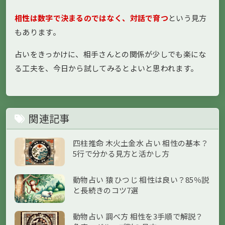
相性は数字で決まるのではなく、対話で育つ
という見方
もあります。
占いをきっかけに、相手さんとの関係が少しでも楽にな
る工夫を、今日から試してみるとよいと思われます。
関連記事
四柱推命 木火土金水 占い 相性の基本？
5行で分かる見方と活かし方
動物占い 猿 ひつじ 相性は良い？85％説
と長続きのコツ7選
動物占い 調べ方 相性を3手順で解説？